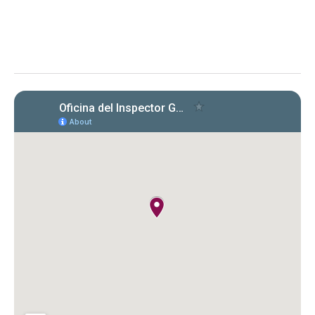
Evaluación de la OIG al ICF sobre el
cumplimiento en la radicación y pago
de Formularios 941, 499 R‑1B, 480.6 SP
y declaraciones de desempleo en
2022‑2024. Se identificaron
incumplimientos, deudas y costos
cuestionados por $149,612.89.