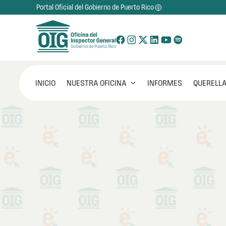
Portal Oficial del Gobierno de Puerto Rico
NUESTRA OFICINA
INICIO
INFORMES
QUERELLA

Ofrece c
esencial
eficiente
pública.
Entre ah