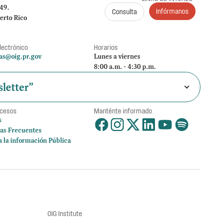
249.
Infórmanos
Consulta
erto Rico
lectrónico
Horarios
as@oig.pr.gov
Lunes a viernes
8:00 a.m. - 4:30 p.m.
letter”
ccesos
Manténte informado
s
as Frecuentes
a la información Pública
OIG Institute