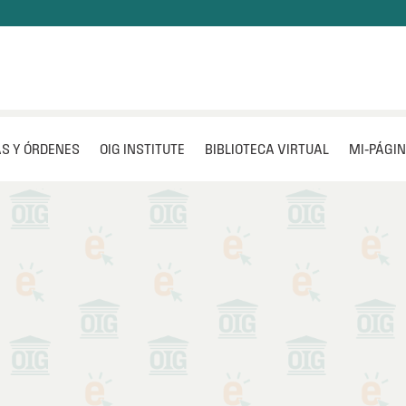
S Y ÓRDENES
OIG INSTITUTE
BIBLIOTECA VIRTUAL
MI‑PÁGI
apacitación a todos los servidores públicos en tema
es para promover una gestión gubernamental ética,
 y conforme a los principios de sana administración
ora en OIG Institute