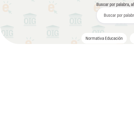
Buscar por palabra, año
Normativa Educación
Catálog
Dirigido a emp
administración
riesgos y ciber