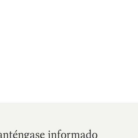
CALENDARIO
9 de abri
Calendario May
Calendario de adiestramient
Calendario OIG con 
contratación, supervi
administración públic
anténgase informado