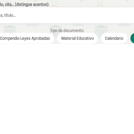
, cita... (distingue acentos):
Tipo de documento:
Compendio Leyes Aprobadas
Material Educativo
Calendario
o de Cursos
leados públicos, enfocado en ética, cumplimiento y
. Incluye adiestramientos virtuales sobre temas cla
seguridad.