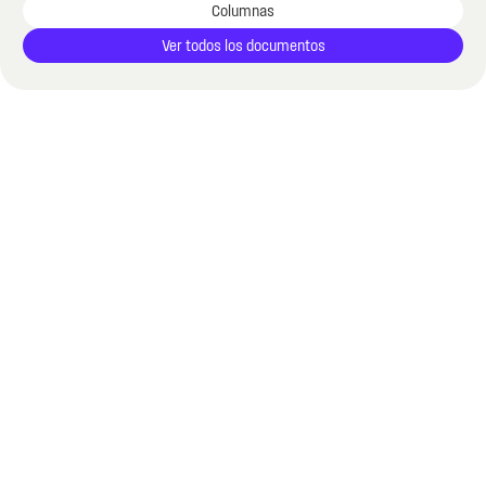
Columnas
Ver todos los documentos
Últimos documentos
Descubra los últimos documentos relevantes para
fortalecer la transparencia y prevenir la corrupción
pública.