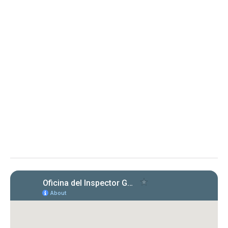
2026-02
Aclaración sobre el alcance del Memorando Núm.
OIG-ME-2026-02, emitido el 8 de abril de 2026,
conocido como “Cumplimiento con las Cartas
Circulares emitidas por la OIG”
El memorando aclara obligaciones y
requisitos para entidades bajo la Ley
15-2017 respecto a la certificación de
cumplimiento con cartas circulares de
la OIG.
Ver todos los documentos