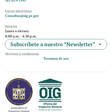
787-679-7997
Correo electrónico
Consultas@oig.pr.gov
Horarios
Lunes a viernes
8:00 a.m. - 4:30 p.m.
Subscríbete a nuestro “Newsletter”
Términos y condiciones
Terminos de uso
Política de privacidad
Otros accesos
Empleos
Preguntas Frecuentes
Acceso a la información Pública
Manténte informado