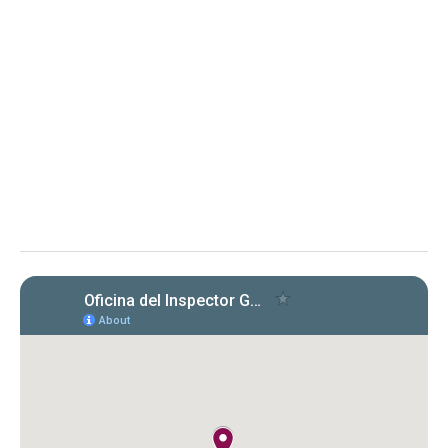
Instituto de Ciencias Forenses
de Puerto Rico
Evaluación de cumplimiento sobre la radicación y el
pago de las planillas trimestrales (años 2022, 2023 y
2024) conforme a la Carta Circular OIG‑CC‑2024‑03
Instituto de Ciencias Forenses de Puerto Rico (ICF)
Evaluación de la OIG al ICF sobre el
cumplimiento en la radicación y pago
de Formularios 941, 499 R‑1B, 480.6 SP
y declaraciones de desempleo en
2022‑2024. Se identificaron
incumplimientos, deudas y costos
cuestionados por $149,612.89.