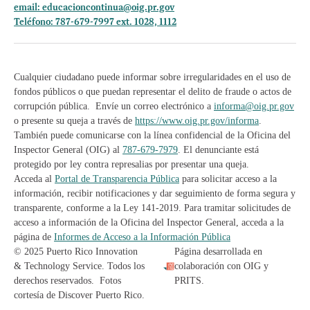
email:
educacioncontinua@oig.pr.gov
Teléfono: 787-679-7997 ext. 1028, 1112
Cualquier ciudadano puede informar sobre irregularidades en el uso de
fondos públicos o que puedan representar el delito de fraude o actos de
corrupción pública. Envíe un correo electrónico a
informa@oig.pr.gov
o presente su queja a través de
https://www.oig.pr.gov/informa
.
También puede comunicarse con la línea confidencial de la Oficina del
Inspector General (OIG) al
787-679-7979
. El denunciante está
protegido por ley contra represalias por presentar una queja.
Acceda al
Portal de Transparencia Pública
para solicitar acceso a la
información, recibir notificaciones y dar seguimiento de forma segura y
transparente, conforme a la Ley 141-2019. Para tramitar solicitudes de
acceso a información de la Oficina del Inspector General, acceda a la
página de
Informes de Acceso a la Información Pública
© 2025 Puerto Rico Innovation
Página desarrollada en
& Technology Service. Todos los
colaboración con OIG y
derechos reservados. Fotos
PRITS.
cortesía de Discover Puerto Rico.