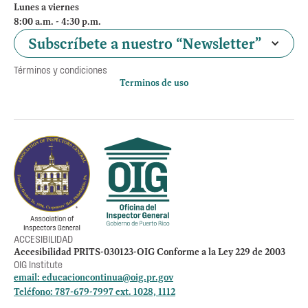
Lunes a viernes
8:00 a.m. - 4:30 p.m.
Subscríbete a nuestro “Newsletter”
Términos y condiciones
Terminos de uso
Política de privacidad
Otros accesos
Empleos
Preguntas Frecuentes
Acceso a la información Pública
Manténte informado
ACCESIBILIDAD
Accesibilidad PRITS-030123-OIG Conforme a la Ley 229 de 2003
OIG Institute
email:
educacioncontinua@oig.pr.gov
Teléfono: 787-679-7997 ext. 1028, 1112