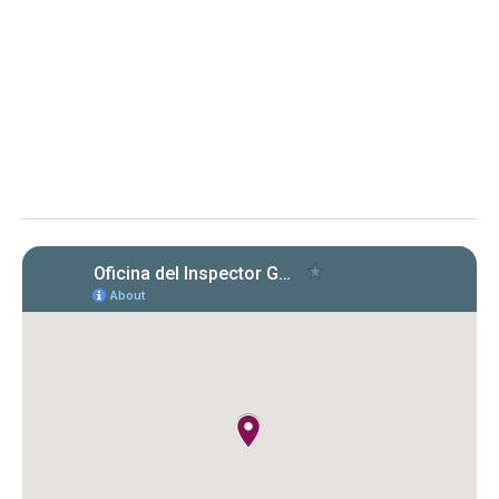
Evaluación de cumplimiento sobre la radicación y el
pago de las planillas trimestrales (años 2022, 2023 y
2024) conforme a la Carta Circular OIG‑CC‑2024‑03
Instituto de Ciencias Forenses de Puerto Rico (ICF)
Evaluación de la OIG al ICF sobre el
cumplimiento en la radicación y pago
de Formularios 941, 499 R‑1B, 480.6 SP
y declaraciones de desempleo en
2022‑2024. Se identificaron
incumplimientos, deudas y costos
cuestionados por $149,612.89.