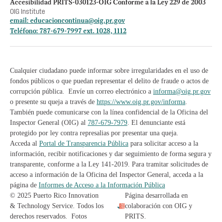
Accesibilidad PRITS-030123-OIG Conforme a la Ley 229 de 2003
OIG Institute
email:
educacioncontinua@oig.pr.gov
Teléfono: 787-679-7997 ext. 1028, 1112
Cualquier ciudadano puede informar sobre irregularidades en el uso de
fondos públicos o que puedan representar el delito de fraude o actos de
corrupción pública. Envíe un correo electrónico a
informa@oig.pr.gov
o presente su queja a través de
https://www.oig.pr.gov/informa
.
También puede comunicarse con la línea confidencial de la Oficina del
Inspector General (OIG) al
787-679-7979
. El denunciante está
protegido por ley contra represalias por presentar una queja.
Acceda al
Portal de Transparencia Pública
para solicitar acceso a la
información, recibir notificaciones y dar seguimiento de forma segura y
transparente, conforme a la Ley 141-2019. Para tramitar solicitudes de
acceso a información de la Oficina del Inspector General, acceda a la
página de
Informes de Acceso a la Información Pública
© 2025 Puerto Rico Innovation
Página desarrollada en
& Technology Service. Todos los
colaboración con OIG y
derechos reservados. Fotos
PRITS.