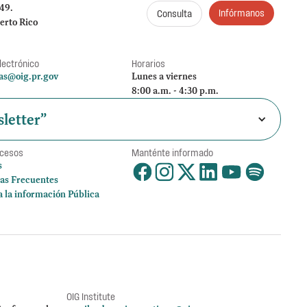
249.
Infórmanos
Consulta
erto Rico
lectrónico
Horarios
as@oig.pr.gov
Lunes a viernes
8:00 a.m. - 4:30 p.m.
letter”
ccesos
Manténte informado
s
as Frecuentes
a la información Pública
OIG Institute