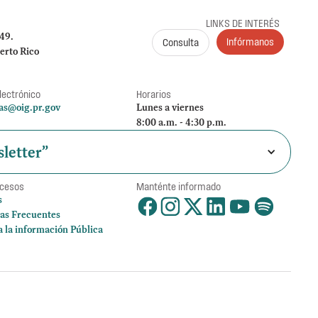
LINKS DE INTERÉS
249.
Infórmanos
Consulta
erto Rico
lectrónico
Horarios
as@oig.pr.gov
Lunes a viernes
8:00 a.m. - 4:30 p.m.
letter”
ccesos
Manténte informado
s
as Frecuentes
a la información Pública