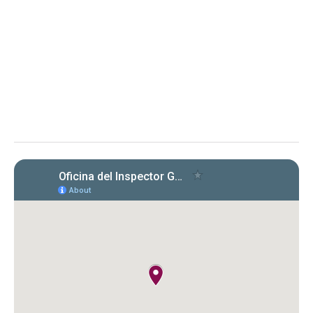
Evaluación de cumplimiento sobre la radicación y el
pago de las planillas trimestrales (años 2022, 2023 y
2024) conforme a la Carta Circular OIG‑CC‑2024‑03
Instituto de Ciencias Forenses de Puerto Rico (ICF)
Evaluación de la OIG al ICF sobre el
cumplimiento en la radicación y pago
de Formularios 941, 499 R‑1B, 480.6 SP
y declaraciones de desempleo en
2022‑2024. Se identificaron
incumplimientos, deudas y costos
cuestionados por $149,612.89.