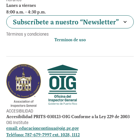
Lunes a viernes
8:00 a.m. - 4:30 p.m.
Subscríbete a nuestro “Newsletter”
Términos y condiciones
Terminos de uso
Política de privacidad
Otros accesos
Empleos
Preguntas Frecuentes
Acceso a la información Pública
Manténte informado
ACCESIBILIDAD
Accesibilidad PRITS-030123-OIG Conforme a la Ley 229 de 2003
OIG Institute
email:
educacioncontinua@oig.pr.gov
Teléfono: 787-679-7997 ext. 1028, 1112