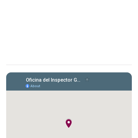
de Puerto Rico
Evaluación de cumplimiento sobre la radicación y el
pago de las planillas trimestrales (años 2022, 2023 y
2024) conforme a la Carta Circular OIG‑CC‑2024‑03
Instituto de Ciencias Forenses de Puerto Rico (ICF)
Evaluación de la OIG al ICF sobre el
cumplimiento en la radicación y pago
de Formularios 941, 499 R‑1B, 480.6 SP
y declaraciones de desempleo en
2022‑2024. Se identificaron
incumplimientos, deudas y costos
cuestionados por $149,612.89.