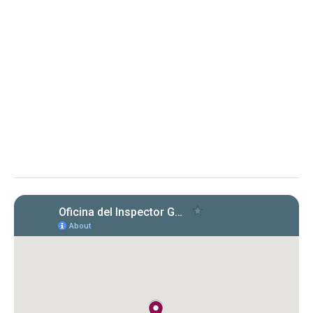
Instituto de Ciencias Forenses
de Puerto Rico
Evaluación de cumplimiento sobre la radicación y el
pago de las planillas trimestrales (años 2022, 2023 y
2024) conforme a la Carta Circular OIG‑CC‑2024‑03
Instituto de Ciencias Forenses de Puerto Rico (ICF)
Evaluación de la OIG al ICF sobre el
cumplimiento en la radicación y pago
de Formularios 941, 499 R‑1B, 480.6 SP
y declaraciones de desempleo en
2022‑2024. Se identificaron
incumplimientos, deudas y costos
cuestionados por $149,612.89.