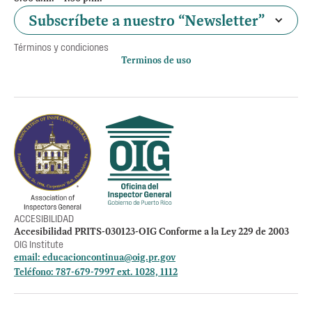
Subscríbete a nuestro “Newsletter”
Términos y condiciones
Terminos de uso
Política de privacidad
Otros accesos
Empleos
Preguntas Frecuentes
Acceso a la información Pública
Manténte informado
ACCESIBILIDAD
Accesibilidad PRITS-030123-OIG Conforme a la Ley 229 de 2003
OIG Institute
email:
educacioncontinua@oig.pr.gov
Teléfono: 787-679-7997 ext. 1028, 1112