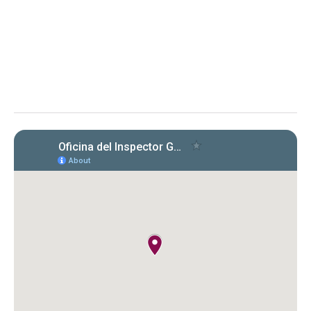
Determinación sobre Notificación de Renuncia y Orden en
proceso administrativo
La OIG toma conocimiento de la renuncia de
la representación legal del DTOP y solicita
aclaración sobre su extensión, en proceso
administrativo.