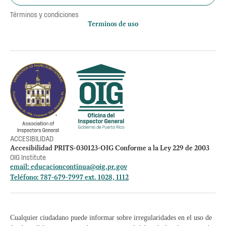
Términos y condiciones
Terminos de uso
Política de privacidad
Otros accesos
Empleos
Preguntas Frecuentes
Acceso a la información Pública
Manténte informado
ACCESIBILIDAD
Accesibilidad PRITS-030123-OIG Conforme a la Ley 229 de 2003
OIG Institute
email:
educacioncontinua@oig.pr.gov
Teléfono: 787-679-7997 ext. 1028, 1112
Cualquier ciudadano puede informar sobre irregularidades en el uso de