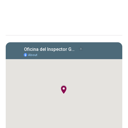
“Cumplimiento con las Cartas Circulares emitidas por la OIG”
El memorando aclara obligaciones y
requisitos para entidades bajo la Ley 15-2017
respecto a la certificación de cumplimiento
con cartas circulares de la OIG.