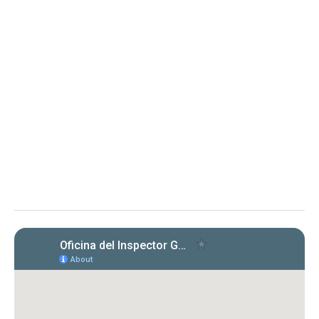
MEMORANDOS
10 de julio de 2026
Memorando OIG-ME-2026-03 -
Aclaración sobre alcance del
Memorando Núm. OIG-ME-2026-02
Aclaración sobre el alcance del Memorando Núm. OIG-ME-
2026-02, emitido el 8 de abril de 2026, conocido como
“Cumplimiento con las Cartas Circulares emitidas por la OIG”
El memorando aclara obligaciones y
requisitos para entidades bajo la Ley 15-2017
respecto a la certificación de cumplimiento
con cartas circulares de la OIG.