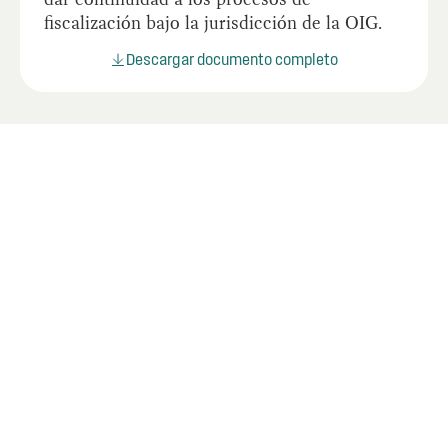
fiscalización bajo la jurisdicción de la OIG.
Descargar documento completo
Últimos documentos
Descubra los últimos documentos relevantes para
fortalecer la transparencia y prevenir la corrupción
pública.