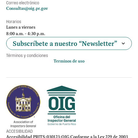
Correo electrónico
Consultas@oig.pr.gov
Horarios
Lunes a viernes
8:00 a.m. - 4:30 p.m.
Subscríbete a nuestro “Newsletter”
Términos y condiciones
Terminos de uso
Política de privacidad
Otros accesos
Empleos
Preguntas Frecuentes
Acceso a la información Pública
Manténte informado
ACCESIBILIDAD
Accesibilidad PRITS-030123-OIG Conforme a la Ley 229 de 2003