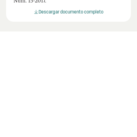
Núm. 15-2017.
Descargar documento completo
Últimos documentos
Descubra los últimos documentos relevantes para
fortalecer la transparencia y prevenir la corrupción
pública.