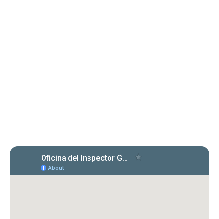
10 de julio de 2026
Memorando OIG-ME-2026-03 -
Aclaración sobre alcance del
Memorando Núm. OIG-ME-2026-02
Aclaración sobre el alcance del Memorando Núm. OIG-ME-
2026-02, emitido el 8 de abril de 2026, conocido como
“Cumplimiento con las Cartas Circulares emitidas por la OIG”
El memorando aclara obligaciones y
requisitos para entidades bajo la Ley 15-2017
respecto a la certificación de cumplimiento
con cartas circulares de la OIG.