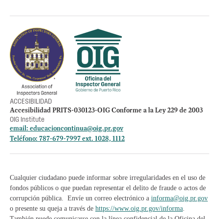
Política de privacidad
Otros accesos
Empleos
Preguntas Frecuentes
Acceso a la información Pública
Manténte informado
ACCESIBILIDAD
Accesibilidad PRITS-030123-OIG Conforme a la Ley 229 de 2003
OIG Institute
email:
educacioncontinua@oig.pr.gov
Teléfono: 787-679-7997 ext. 1028, 1112
Cualquier ciudadano puede informar sobre irregularidades en el uso de
fondos públicos o que puedan representar el delito de fraude o actos de
corrupción pública. Envíe un correo electrónico a
informa@oig.pr.gov
o presente su queja a través de
https://www.oig.pr.gov/informa
.
También puede comunicarse con la línea confidencial de la Oficina del