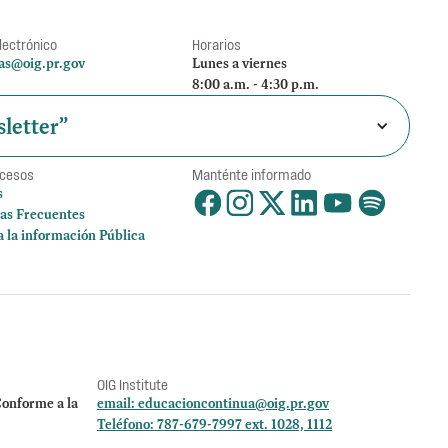
lectrónico
Horarios
as@oig.pr.gov
Lunes a viernes
8:00 a.m. - 4:30 p.m.
letter”
ccesos
Manténte informado
s
as Frecuentes
a la información Pública
OIG Institute
onforme a la
email:
educacioncontinua@oig.pr.gov
Teléfono: 787-679-7997 ext. 1028, 1112