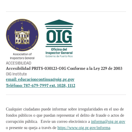
Política de privacidad
Otros accesos
Empleos
Preguntas Frecuentes
Acceso a la información Pública
Manténte informado
ACCESIBILIDAD
Accesibilidad PRITS-030123-OIG Conforme a la Ley 229 de 2003
OIG Institute
email:
educacioncontinua@oig.pr.gov
Teléfono: 787-679-7997 ext. 1028, 1112
Cualquier ciudadano puede informar sobre irregularidades en el uso de
fondos públicos o que puedan representar el delito de fraude o actos de
corrupción pública. Envíe un correo electrónico a
informa@oig.pr.gov
o presente su queja a través de
https://www.oig.pr.gov/informa
.